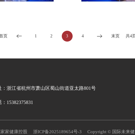
首页
1
2
3
4
末页
共4
址：浙江省杭州市萧山区蜀山街道亚太路801号
：15382375831
：家家健康控股
浙ICP备2025189654号-3
Copyright © 国际未