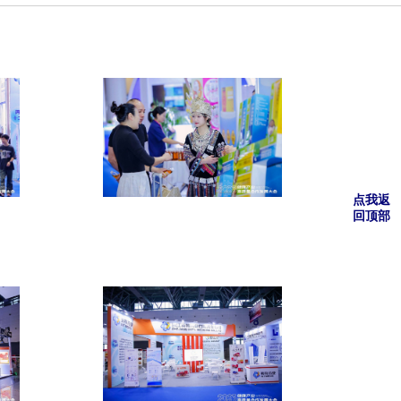
点我返
回顶部