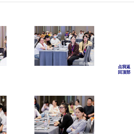
点我返
回顶部