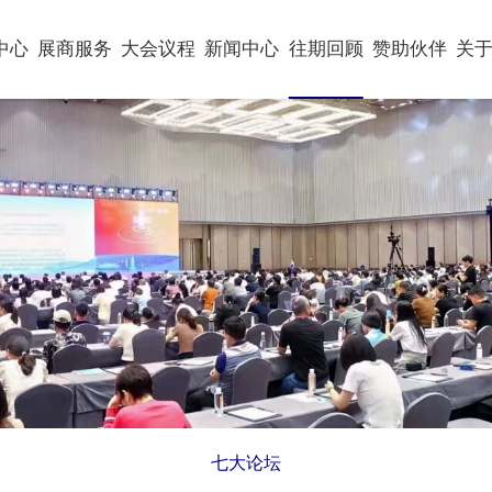
中心
展商服务
大会议程
新闻中心
往期回顾
赞助伙伴
关
七大论坛