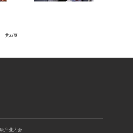
共22页
来健康产业大会